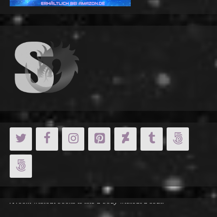
Cicero:
A room without books is like a body without a soul.
Stephen King: