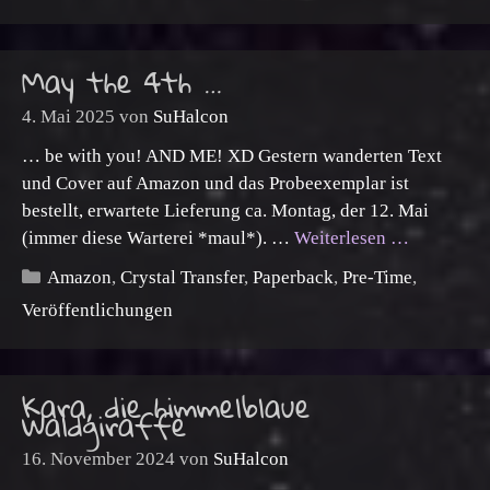
May the 4th …
4. Mai 2025
von
SuHalcon
… be with you! AND ME! XD Gestern wanderten Text
und Cover auf Amazon und das Probeexemplar ist
bestellt, erwartete Lieferung ca. Montag, der 12. Mai
(immer diese Warterei *maul*). …
Weiterlesen …
Kategorien
Amazon
,
Crystal Transfer
,
Paperback
,
Pre-Time
,
Veröffentlichungen
Kara, die himmelblaue
Waldgiraffe
16. November 2024
von
SuHalcon