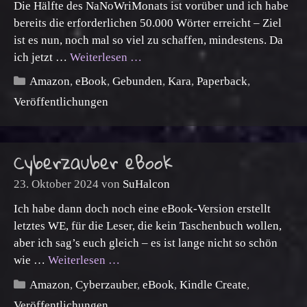
Die Hälfte des NaNoWriMonats ist vorüber und ich habe
bereits die erforderlichen 50.000 Wörter erreicht – Ziel
ist es nun, noch mal so viel zu schaffen, mindestens. Da
ich jetzt …
Weiterlesen …
Kategorien
Amazon
,
eBook
,
Gebunden
,
Kara
,
Paperback
,
Veröffentlichungen
Cyberzauber eBook
23. Oktober 2024
von
SuHalcon
Ich habe dann doch noch eine eBook-Version erstellt
letztes WE, für die Leser, die kein Taschenbuch wollen,
aber ich sag’s euch gleich – es ist lange nicht so schön
wie …
Weiterlesen …
Kategorien
Amazon
,
Cyberzauber
,
eBook
,
Kindle Create
,
Veröffentlichungen