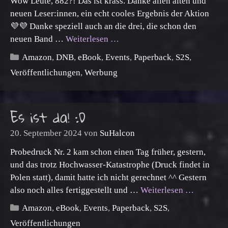
Wow Leute, 882?! Das ist krass. Danke allen alten und
neuen Leser:innen, ein echt cooles Ergebnis der Aktion
💜💜 Danke speziell auch an die drei, die schon den
neuen Band …
Weiterlesen …
Kategorien
Amazon
,
DNB
,
eBook
,
Events
,
Paperback
,
S2S
,
Veröffentlichungen
,
Werbung
Es ist da! :D
20. September 2024
von
SuHalcon
Probedruck Nr. 2 kam schon einen Tag früher, gestern,
und das trotz Hochwasser-Katastrophe (Druck findet in
Polen statt), damit hatte ich nicht gerechnet ^^ Gestern
also noch alles fertiggestellt und …
Weiterlesen …
Kategorien
Amazon
,
eBook
,
Events
,
Paperback
,
S2S
,
Veröffentlichungen