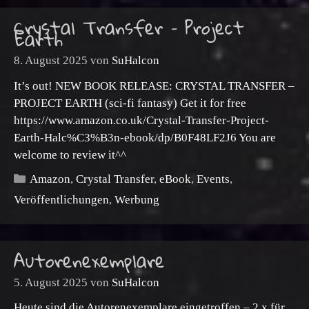
Crystal Transfer – Project
Earth
8. August 2025
von
SuHalcon
It’s out! NEW BOOK RELEASE: CRYSTAL TRANSFER –
PROJECT EARTH (sci-fi fantasy) Get it for free
https://www.amazon.co.uk/Crystal-Transfer-Project-
Earth-Halc%C3%B3n-ebook/dp/B0F48LF2J6 You are
welcome to review it^^
Kategorien
Amazon
,
Crystal Transfer
,
eBook
,
Events
,
Veröffentlichungen
,
Werbung
Autorenexemplare
5. August 2025
von
SuHalcon
Heute sind die Autorenexemplare eingetroffen – 2 x für