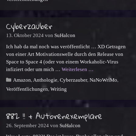
Cyberzauber
13. Oktober 2024
von
SuHalcon
Ich hab da mal noch was veröffentlicht … XD Getragen
von einer Art Motivationswelle durch den Release von
Space to Space 4 (oder von einem Workaholic-Virus
infiziert oder um mich …
Weiterlesen …
Kategorien
Amazon
,
Anthologie
,
Cyberzauber
,
NaNoWriMo
,
Veröffentlichungen
,
Writing
882 !! + Autorenexemplare
26. September 2024
von
SuHalcon