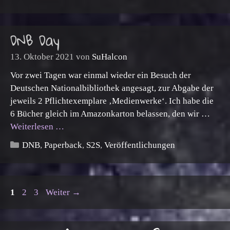
DNB Day
13. Oktober 2021
von
SuHalcon
Vor zwei Tagen war einmal wieder ein Besuch der
Deutschen Nationalbibliothek angesagt, zur Abgabe der
jeweils 2 Pflichtexemplare ‚Medienwerke‘. Ich habe die
6 Bücher gleich im Amazonkarton belassen, den wir …
Weiterlesen …
Kategorien
DNB
,
Paperback
,
S2S
,
Veröffentlichungen
Seite
Seite
Seite
1
2
3
Weiter
→