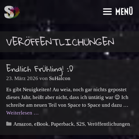
Zum
MENÜ
Inhalt
springen
VERÖFFENTLICHUNGEN
Endlich Frühling! :D
23. März 2026
von
SuHalcon
Es gibt Neuigkeiten! Au weia, noch gar nichts gepostet
dieses Jahr, heißt aber nicht, dass ich untätig war 😉 Ich
schreibe am neuen Teil von Space to Space und dazu …
Weiterlesen …
Kategorien
Amazon
,
eBook
,
Paperback
,
S2S
,
Veröffentlichungen