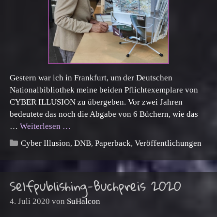
Gestern war ich in Frankfurt, um der Deutschen
Nationalbibliothek meine beiden Pflichtexemplare von
CYBER ILLUSION zu übergeben. Vor zwei Jahren
bedeutete das noch die Abgabe von 6 Büchern, wie das
…
Weiterlesen …
Kategorien
Cyber Illusion
,
DNB
,
Paperback
,
Veröffentlichungen
Selfpublishing-Buchpreis 2020
4. Juli 2020
von
SuHalcon