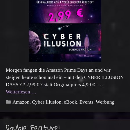
Morgen fangen die Amazon Prime Days an und wir
steigen heute schon mal ein – mit den CYBER ILLUSION
DAYS ? ? 2,99 € ? statt Originalpreis 4,99 € – …
Weiterlesen …
Kategorien
Amazon
,
Cyber Illusion
,
eBook
,
Events
,
Werbung
Double Feature!