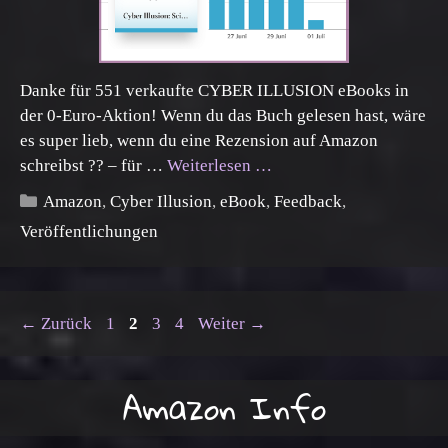
Danke für 551 verkaufte CYBER ILLUSION eBooks in
der 0-Euro-Aktion! Wenn du das Buch gelesen hast, wäre
es super lieb, wenn du eine Rezension auf Amazon
schreibst ?? – für …
Weiterlesen …
Kategorien
Amazon
,
Cyber Illusion
,
eBook
,
Feedback
,
Veröffentlichungen
Seite
Seite
Seite
Seite
←
Zurück
1
2
3
4
Weiter
→
Amazon Info