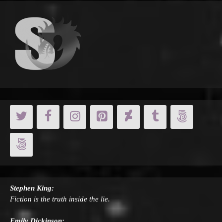
Cicero:
A room without books is like a body without a soul.
Stephen King:
Fiction is the truth inside the lie.
Emily Dickinson:
Ich kenne nichts auf der Welt, das eine solche Macht hat, wie