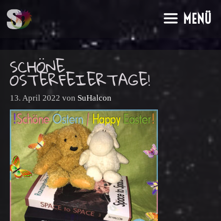
Zum
MENÜ
Inhalt
springen
SCHÖNE
OSTERFEIERTAGE!
13. April 2022
von
SuHalcon