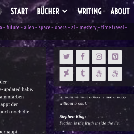
START
BÜCHER
WRITING
ABOUT
– future – alien – space – opera – ai – mystery – time travel –
Cicero:
 der
A room without books is like a body
e-updated habe.
without a soul.
chlammfarben
Stephen King:
lappt der
Fiction is the truth inside the lie.
auch noch die
Emily Dickinson:
Ich kenne nichts auf der Welt, das
überhaupt