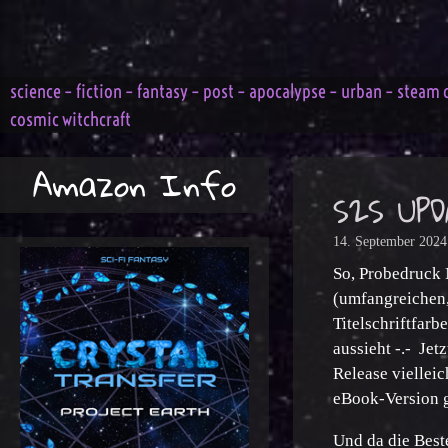
Zum
Inhalt
springen
science – fiction – fantasy – post – apocalypse – urban – steam 
cosmic witchcraft
Amazon Info
S2S UP
14. September 2024
So, Probedruck 
(umfangreichen,
Titelschriftfarb
aussieht -.- Jet
Release viellei
eBook-Version g
Und da die Beste