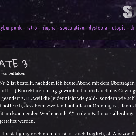
cyber punk – retro – mecha – speculative – dystopia – utopia – dna 
DATE 3
von
SuHalcon
Nr. 2 ist bestellt, nachdem ich heute Abend mit dem Übertragen
 uff …) Korrekturen fertig geworden bin und auch das Cover g
e geändert z. B., weil die leider nicht wie gold-, sondern wie s
zt hoffe ich, dass beim zweiten Lauf alles in Ordnung ist, dann k
cht am kommenden Wochenende 🙂 In dem Fall muss allerdings 
estaltet werden.
llbestätigung noch nicht da ist, ist auch fraglich, ob Amazon 