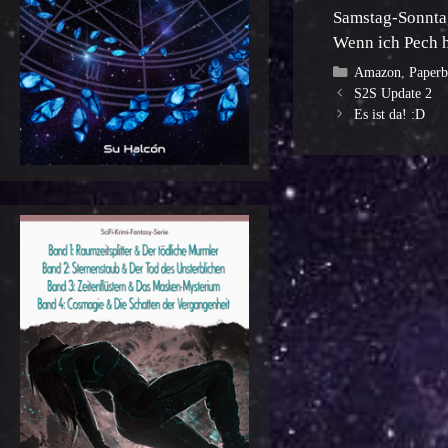
Samstag-Sonntag
Wenn ich Pech h
Kategorien
Amazon
,
Paper
S2S Update 2
Es ist da! :D