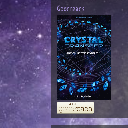
by itself... Anybody can have ideas -
Goodreads
- the difficulty is to express them
without squandering a quire of
paper on an idea that ought to be
reduced to one glittering
paragraph.
Heinrich Heine:
Von allen Welten, die der Mensch
erschaffen hat, ist die der Bücher
die Gewaltigste.
Franz Kafka
:
Ein Buch muss die Axt für das
gefrorene Meer in uns sein.