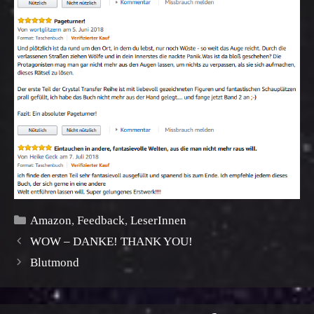
Kategorien
Amazon
,
Feedback
,
LeserInnen
WOW – DANKE! THANK YOU!
Blutmond