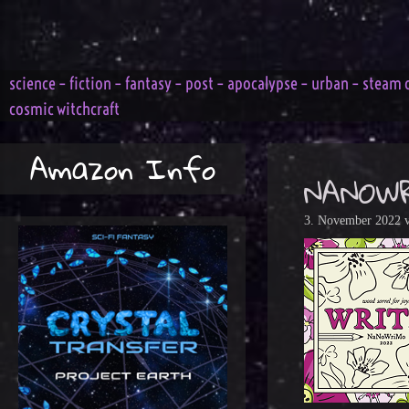
Zum
Inhalt
springen
science – fiction – fantasy – post – apocalypse – urban – steam 
cosmic witchcraft
Amazon Info
NANOW
3. November 2022