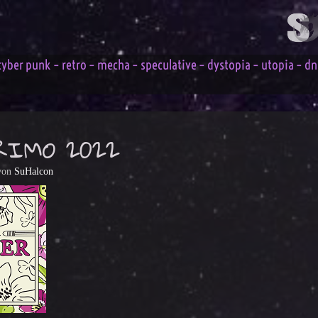
cyber punk – retro – mecha – speculative – dystopia – utopia – dna 
RIMO 2022
von
SuHalcon