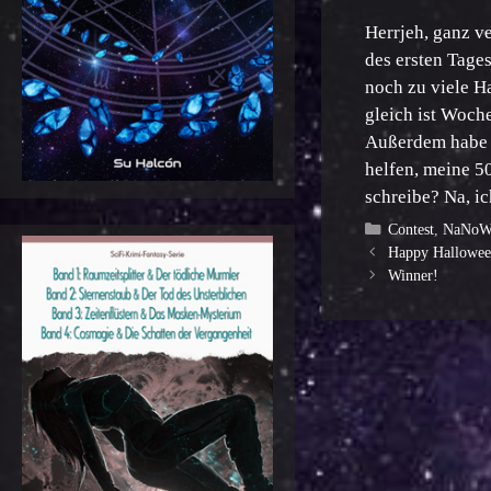
Herrjeh, ganz ve
des ersten Tages
noch zu viele H
gleich ist Woch
Außerdem habe i
helfen, meine 5
schreibe? Na, ic
Kategorien
Contest
,
NaNoW
Happy Hallowee
Winner!