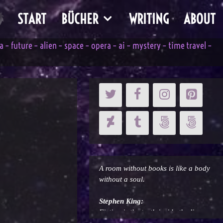
START
BÜCHER
WRITING
ABOUT
– future – alien – space – opera – ai – mystery – time travel –
Cicero:
A room without books is like a body
without a soul.
Stephen King:
Fiction is the truth inside the lie.
Emily Dickinson:
Ich kenne nichts auf der Welt, das