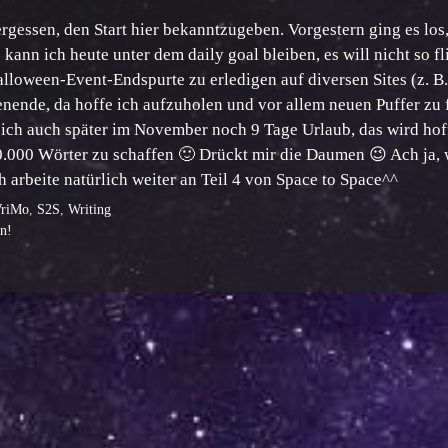
rgessen, den Start hier bekanntzugeben. Vorgestern ging es los
 kann ich heute unter dem daily goal bleiben, es will nicht so fl
alloween-Event-Endspurte zu erledigen auf diversen Sites (z. B
enende, da hoffe ich aufzuholen und vor allem neuen Puffer zu f
ch auch später im November noch 9 Tage Urlaub, das wird hof
0.000 Wörter zu schaffen 🙂 Drückt mir die Daumen 😉 Ach ja, 
h arbeite natürlich weiter an Teil 4 von Space to Space^^
riMo
,
S2S
,
Writing
n!