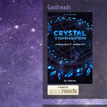
to rank as a prize composition just
Goodreads
by itself... Anybody can have ideas -
- the difficulty is to express them
without squandering a quire of
paper on an idea that ought to be
reduced to one glittering
paragraph.
Heinrich Heine:
Von allen Welten, die der Mensch
erschaffen hat, ist die der Bücher
die Gewaltigste.
Franz Kafka
:
Ein Buch muss die Axt für das
gefrorene Meer in uns sein.